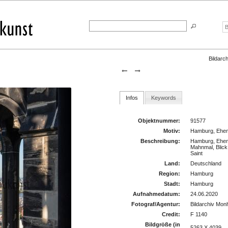
Bildarch
Infos
Keywords
Objektnummer:
91577
Motiv:
Hamburg, Ehema
Beschreibung:
Hamburg, Ehema
Mahnmal, Blick 
Saint
Land:
Deutschland
Region:
Hamburg
Stadt:
Hamburg
Aufnahmedatum:
24.06.2020
Fotograf/Agentur:
Bildarchiv Mo
Credit:
F 1140
Bildgröße (in
5263 X 4039