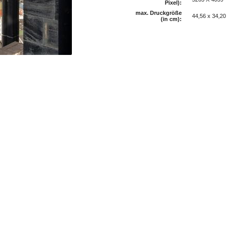
Pixel):
max. Druckgröße
44,56 x 34,20
(in cm):