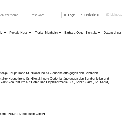
registrieren
Lightbox
Login
iv
Poelzig-Haus
Florian Monheim
Barbara Opitz
Kontakt
Datenschutz
lige Hauptkirche St. Nikolai, heute Gedenkstätte gegen den Bombenk
lige Hauptkirche St. Nikolai, heute Gedenkstätte gegen den Bombenkrieg und
vom Glockenturm auf Hafen und Elbphilharmonie , St., Sankt, Saint , St., Sankt,
nheim / Bildarchiv Monheim GmbH