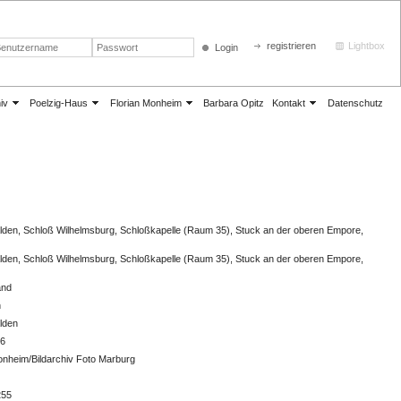
registrieren
Lightbox
Login
iv
Poelzig-Haus
Florian Monheim
Barbara Opitz
Kontakt
Datenschutz
den, Schloß Wilhelmsburg, Schloßkapelle (Raum 35), Stuck an der oberen Empore,
den, Schloß Wilhelmsburg, Schloßkapelle (Raum 35), Stuck an der oberen Empore,
and
n
lden
26
onheim/Bildarchiv Foto Marburg
255