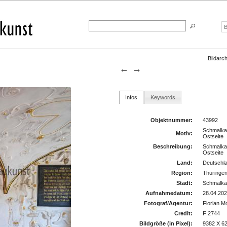
Bildarch
Infos
Keywords
Objektnummer:
43992
Schmalkal
Motiv:
Ostseite
Beschreibung:
Schmalkal
Ostseite
Land:
Deutschl
Region:
Thüringe
Stadt:
Schmalka
Aufnahmedatum:
28.04.20
Fotograf/Agentur:
Florian M
Credit:
F 2744
Bildgröße (in Pixel):
9382 X 6