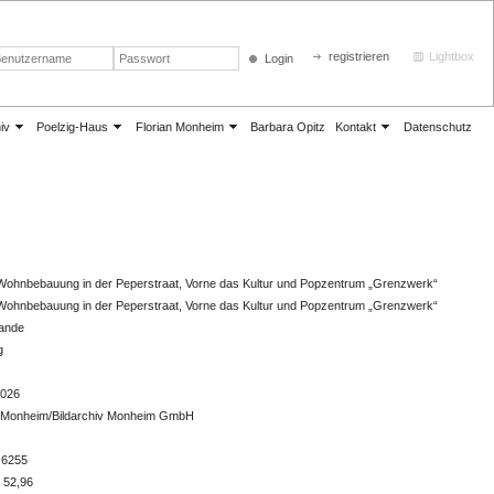
registrieren
Lightbox
Login
iv
Poelzig-Haus
Florian Monheim
Barbara Opitz
Kontakt
Datenschutz
 Wohnbebauung in der Peperstraat, Vorne das Kultur und Popzentrum „Grenzwerk“
 Wohnbebauung in der Peperstraat, Vorne das Kultur und Popzentrum „Grenzwerk“
lande
g
2026
n Monheim/Bildarchiv Monheim GmbH
 6255
 52,96