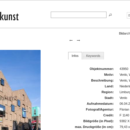
Bildarch
Infos
Keywords
Objektnummer:
43950
Motiv:
Venlo,
Beschreibung:
Venlo,
Land:
Nieder
Region:
Limbur
Stadt:
Venlo
Aufnahmedatum:
06.04.
Fotograf/Agentur:
Floria
Credit:
F 1140
Bildgröße (in Pixel):
9382 X
max. Druckgröße (in cm):
79,43 x