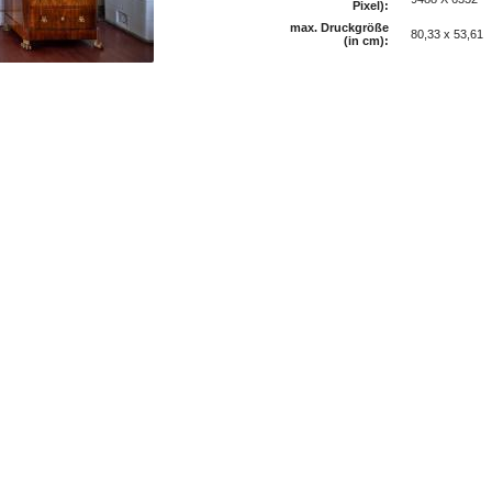
Pixel):
max. Druckgröße
80,33 x 53,61
(in cm):