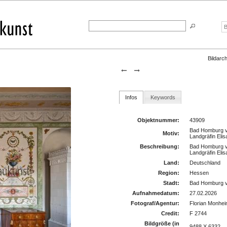
Bildarch
Infos
Keywords
Objektnummer:
43909
Bad Homburg v
Motiv:
Landgräfin Eli
Beschreibung:
Bad Homburg v
Landgräfin Eli
Land:
Deutschland
Region:
Hessen
Stadt:
Bad Homburg v
Aufnahmedatum:
27.02.2026
Fotograf/Agentur:
Florian Monhei
Credit:
F 2744
Bildgröße (in
9488 X 6332