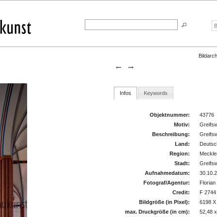
Bildarch
Infos
Keywords
Objektnummer:
43776
Motiv:
Greifsw
Beschreibung:
Greifsw
Land:
Deutsc
Region:
Meckle
Stadt:
Greifs
Aufnahmedatum:
30.10.
Fotograf/Agentur:
Florian
Credit:
F 2744
Bildgröße (in Pixel):
6198 X
max. Druckgröße (in cm):
52,48 x