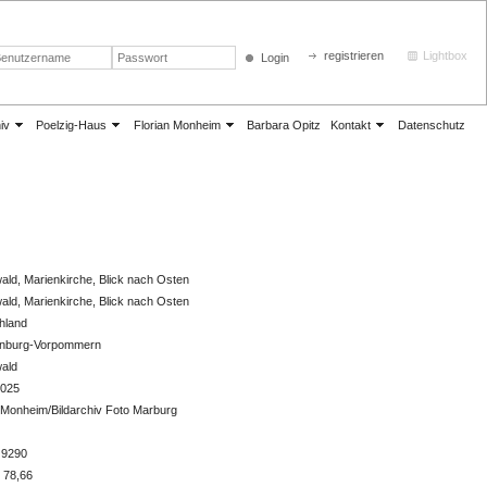
registrieren
Lightbox
Login
iv
Poelzig-Haus
Florian Monheim
Barbara Opitz
Kontakt
Datenschutz
ald, Marienkirche, Blick nach Osten
ald, Marienkirche, Blick nach Osten
hland
nburg-Vorpommern
wald
2025
 Monheim/Bildarchiv Foto Marburg
 9290
 78,66