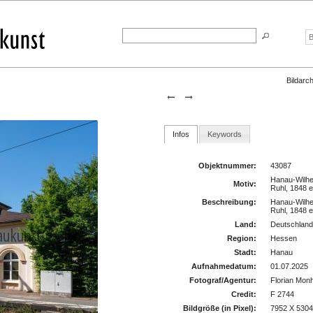
Bildarch
Infos
Keywords
Objektnummer:
43087
Hanau-Wilhe
Motiv:
Ruhl, 1848 e
Beschreibung:
Hanau-Wilhe
Ruhl, 1848 e
Land:
Deutschlan
Region:
Hessen
Stadt:
Hanau
Aufnahmedatum:
01.07.2025
Fotograf/Agentur:
Florian Mon
Credit:
F 2744
Bildgröße (in Pixel):
7952 X 530