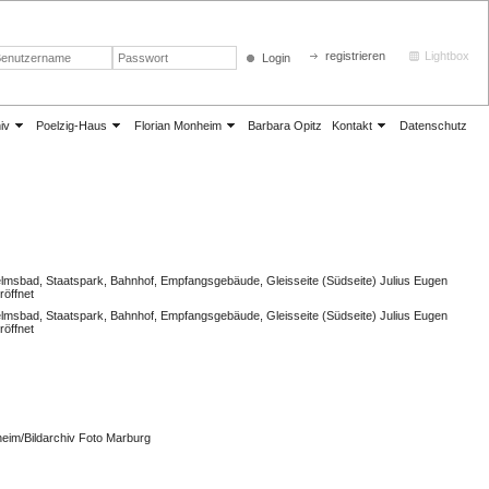
registrieren
Lightbox
Login
iv
Poelzig-Haus
Florian Monheim
Barbara Opitz
Kontakt
Datenschutz
lmsbad, Staatspark, Bahnhof, Empfangsgebäude, Gleisseite (Südseite) Julius Eugen
röffnet
lmsbad, Staatspark, Bahnhof, Empfangsgebäude, Gleisseite (Südseite) Julius Eugen
röffnet
d
heim/Bildarchiv Foto Marburg
4