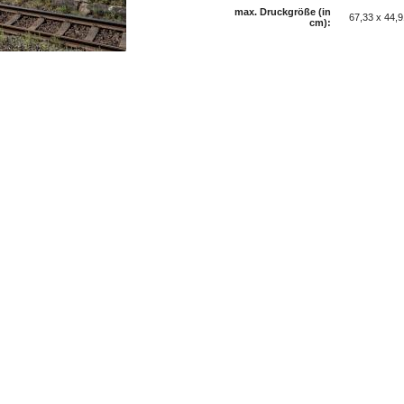
max. Druckgröße (in
67,33 x 44,
cm):