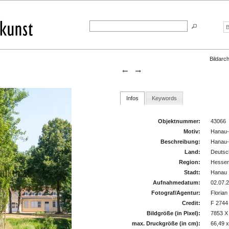
Bildarch
Infos
Keywords
Objektnummer:
43066
Motiv:
Hanau-
Beschreibung:
Hanau-
Land:
Deutsc
Region:
Hesse
Stadt:
Hanau
Aufnahmedatum:
02.07.
Fotograf/Agentur:
Florian
Credit:
F 2744
Bildgröße (in Pixel):
7853 X
max. Druckgröße (in cm):
66,49 x