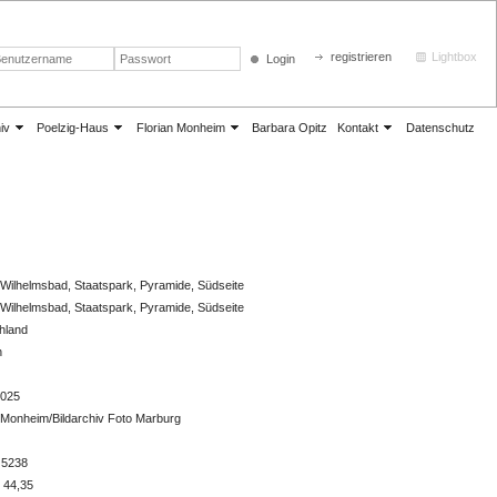
registrieren
Lightbox
Login
iv
Poelzig-Haus
Florian Monheim
Barbara Opitz
Kontakt
Datenschutz
Wilhelmsbad, Staatspark, Pyramide, Südseite
Wilhelmsbad, Staatspark, Pyramide, Südseite
hland
n
2025
 Monheim/Bildarchiv Foto Marburg
 5238
 44,35