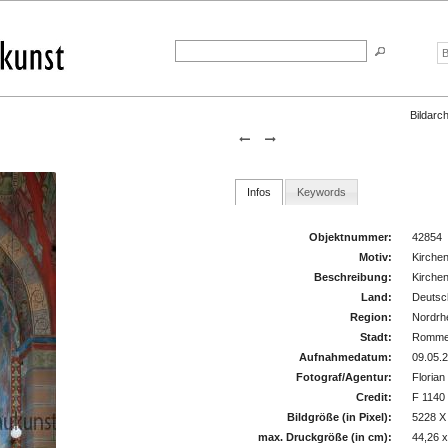
Bildarch
Infos
Keywords
Objektnummer:
42854
Motiv:
Kirche
Beschreibung:
Kirche
Land:
Deutsc
Region:
Nordrh
Stadt:
Romme
Aufnahmedatum:
09.05.
Fotograf/Agentur:
Floria
Credit:
F 1140
Bildgröße (in Pixel):
5228 X
max. Druckgröße (in cm):
44,26 x