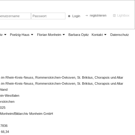
registrieren
Lightbox
Login
iv
Poelzig-Haus
Florian Monheim
Barbara Opitz
Kontakt
Datenschutz
n im Rhein-Kreis-Neuss, Rommerskirchen-Oekoven, St. Briktius, Chorapsis und Altar
n im Rhein-Kreis-Neuss, Rommerskirchen-Oekoven, St. Briktius, Chorapsis und Altar
hland
ein-Westfalen
rskirchen
2025
n Monheim/Bildarchiv Monheim GmbH
 7836
 66,34