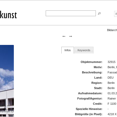
Bildarch
Infos
Keywords
Objektnummer:
32915
Motiv:
Berlin,
Beschreibung:
Fassa
Land:
DEU
Region:
Berlin
Stadt:
Berlin
Aufnahmedatum:
01.03.
Fotograf/Agentur:
Rainer
Credit:
F 1100
Spezielle Hinweise:
-
Bildgröße (in Pixel):
4218 X