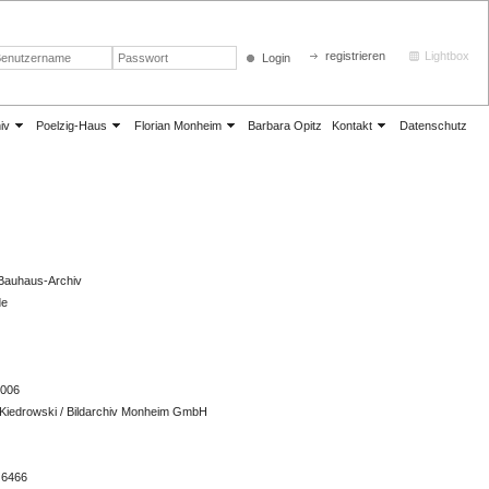
registrieren
Lightbox
Login
iv
Poelzig-Haus
Florian Monheim
Barbara Opitz
Kontakt
Datenschutz
 Bauhaus-Archiv
de
2006
 Kiedrowski / Bildarchiv Monheim GmbH
 6466