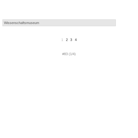
1
2
3
4
#83 (1/4)