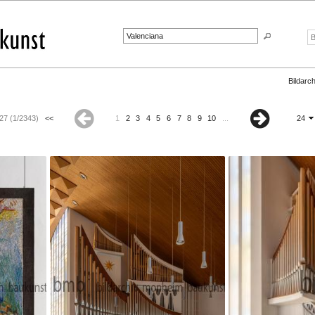
Bildarch
27 (1/2343)
<<
1
2
3
4
5
6
7
8
9
10
...
24