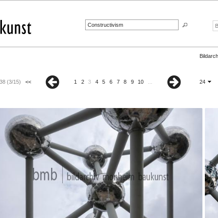
Bildarch
38 (3/15)
<<
1
2
3
4
5
6
7
8
9
10
...
24