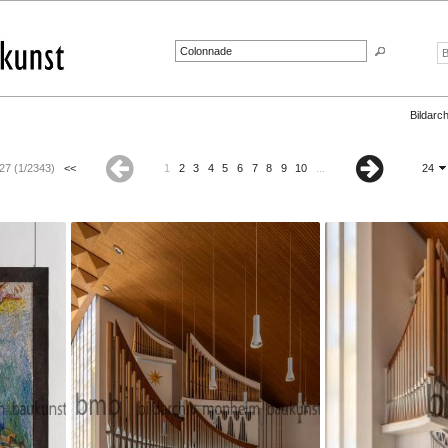
Bildarch
27 (1/2343)
<<
1
2
3
4
5
6
7
8
9
10
...
24