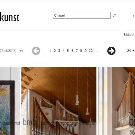
Bildarch
27 (1/2343)
<<
1
2
3
4
5
6
7
8
9
10
...
24