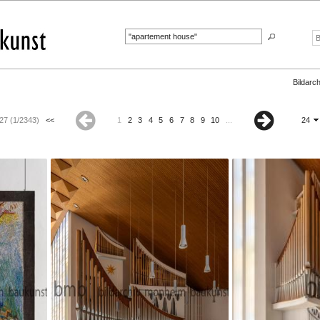
Bildarch
27 (1/2343)
<<
1
2
3
4
5
6
7
8
9
10
...
24