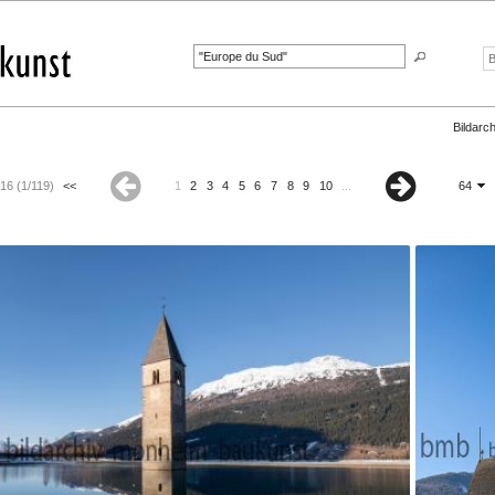
Bildarch
16 (1/119)
<<
1
2
3
4
5
6
7
8
9
10
...
64