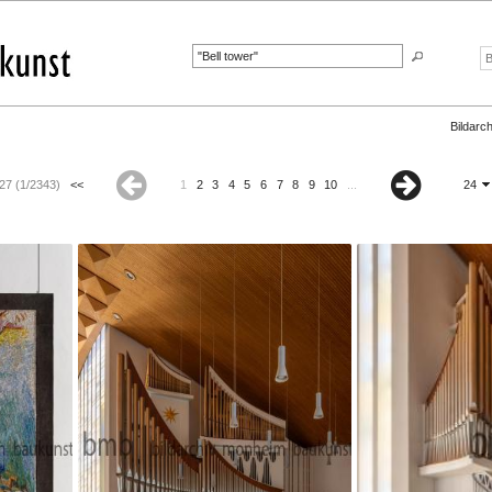
Bildarch
27 (1/2343)
<<
1
2
3
4
5
6
7
8
9
10
...
24