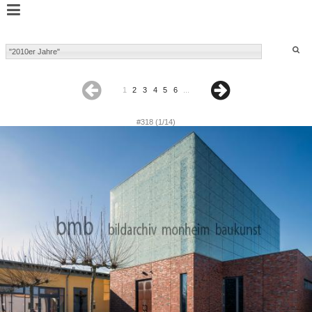
1
2
3
4
5
6
...
#318 (1/14)